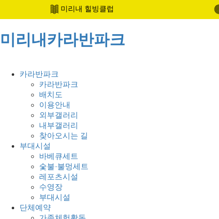
미리내 힐빙클럽
미리내카라반파크
카라반파크
카라반파크
배치도
이용안내
외부갤러리
내부갤러리
찾아오시는 길
부대시설
바베큐세트
숯불·불멍세트
레포츠시설
수영장
부대시설
단체예약
가족체험활동