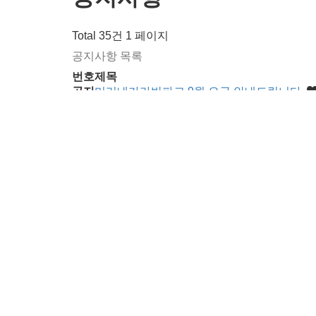
Total 35건
1 페이지
공지사항 목록
번호
제목
공지
미리내카라반파크 9월 요금 안내드립니다.
공지
☆2026 하절기 수영장 운영 안내☆
공지
미리내 카라반파크 7~8월 요금 안내드립니다
공지
BBQ세트 요금 변동(3.30 이후 적용)
공지
"3대가 모이면" 이벤트 연장 진행 안내 (2실 이
30
미리내 카라반파크 5월~6월 요금 안내드립니
29
미리내 카라반파크 4월~5월 5일 요금 안내
28
미리내 카라반파크 3월 운영일자 및 요금 안
27
2025년 11월 17일 휴무안내
26
미리내카라반파크 25년 12월 ~ 26년 2월
25
카라반 가을시즌 객실가 변경 안내
24
미리내카라반파크 25년 9~11월 운영일자 
23
카라반 매너타임 안내
22
2025년 하절기 내설악 미리내리조트 객실 
21
힐빙클럽 하절기 이용안내
열린
1
페이지
2
페이지
3
페이지
맨끝